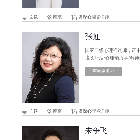
面谈
南京
资深心理咨询师
张虹
国家二级心理咨询师，证书编号：
擅长疗法:心理动力学/精
查看更多>>
面谈
南京
资深心理咨询师
朱争飞