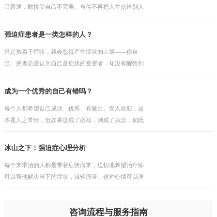
己普通，敢接受自己不完美。当你不再把人生交给别人
打分，你才会真正开始为自己而活。
强迫症患者是一类怎样的人？
只是执着于症状，就会忽视产生症状的土壤——你自
己。患者总是认为自己是症状的受害者，却没有醒悟到
问题因人而存在，如果之前的安全感有根基，那个就不
会如此轻易地被打破。他往往会埋怨某些人或事，认为
成为一个优秀的自己有错吗？
这一切不发
每个人都希望自己成功、优秀、有魅力、受人欢迎，这
本是人之常情，但如果这成了必须，则成了执念，如此
的执着，只会与现实产生冲突，而缺乏包容与接纳。不
过陷入其中的人依然会把执念当成理想，当成纯真的追
冰山之下：强迫症心理分析
求，但理
每个来求治的人都是带着症状而来，迫切地希望治疗师
可以帮他解决当下的症状，减轻痛苦。这种心情可以理
解，但却行不通，毕竟看得到的问题犹如海上的冰山一
角，而真正的问题往往隐藏在水面之下，如果对疾病的
咨询流程与服务指南
性质与成