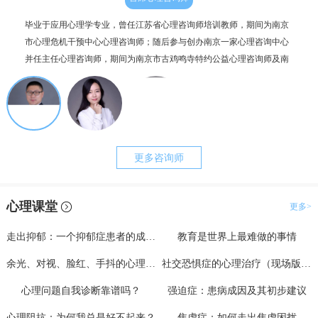
毕业于应用心理学专业，曾任江苏省心理咨询师培训教师，期间为南京
个人
市心理危机干预中心心理咨询师；随后参与创办南京一家心理咨询中心
毕业
并任主任心理咨询师，期间为南京市古鸡鸣寺特约公益心理咨询师及南
为抑
京市职工心理咨询服务中心副主任。咨询案例过两千例，治疗时长超一
理咨
万小时。
更多咨询师
心理课堂
更多>
走出抑郁：一个抑郁症患者的成功自救（上）
教育是世界上最难做的事情
余光、对视、脸红、手抖的心理分析与治疗
社交恐惧症的心理治疗（现场版一）
心理问题自我诊断靠谱吗？
强迫症：患病成因及其初步建议
心理阻抗：为何我总是好不起来？
焦虑症：如何走出焦虑困扰