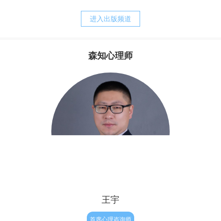
养方式。我的经历常常告诉我，正是父母培育出来的诸如，
战胜强迫，之后便可以快乐的生活。他其实还没有明白，强
胆小、退缩、敏感、焦虑、刻板、追求完美等等人格的特
迫只是他痛苦的表象，而他病态的执念才是他痛苦的根源。
进入出版频道
质，却又是父母赖以责备孩子、苛求孩子的理由。而当孩子
完整地内化了父母的对待模式以后，孩子的心灵便更习惯于
自责、自罪、自暴、自弃，甚至决心与自我分裂，自然造就
森知心理师
了与真实自我的持久的矛盾，陷入“自我战争”的深渊，并与
其实，从我们生命最初往往最为真实与自然，但后来由于
焦虑相伴的苦难生活。
成长和经历，让我们不被接纳和肯定，因此内心有了缺失与
不满，因此为了让我们变得更“完整”，结果我们拼命来弥
补，表面上试图救赎自己的努力，不但没有让我们得到救
赎，反倒破坏了人性与人生的自然——人生本是一种自然的
流淌，人性的释放，但对于有执念的人来说重要的只有结
果，自我价值的证明。因此他往往会逼迫证明自己，完美自
己，赢得肯定和完善，
王宇
首席心理咨询师