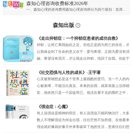
森知心理咨询收费标准2026年
一、森知心理的咨询费用森知心理咨询师分为四个级别：首席专家；专家级别；资深级别；普通级别。首席心理专家：￥900元/50分钟；专家心理咨询师：￥700元/50分钟；资深心理咨询师：￥500元/50分钟；普通心理咨询师：300元/50分钟。
森知出版
《走出抑郁症：一个抑郁症患者的成功自救》
抑郁，让死亡离我如此之近。但也正是因为死亡的存在，才
让我体会到了生命的意义在于：爱与希望。正因为爱没有消
融、希望没有泯灭，才让我走出抑郁，找回了自我。但处于
抑郁之中的时候，我的眼前只有绝望，试图让自己相信还有
未来，但也仅仅是一种自我安慰罢了。我似乎只剩下在绝望
《社交恐惧与人性的成长》-王宇著
中坚持的权利，但也正是这种在绝望中的坚持，才真的让我
心灵被禁锢想必是这个世界上最残酷的责罚。当一个人的内
一点一点地看到了希望。当曙光最终突破了黑夜的壁垒，我
心被束缚，不能活出真实、本来的自我，就算表面上活得精
看到了因为“爱”而萌生的动力，因为“希望”而产生的坚持。
彩，他依然只是一个囚徒而已。他活在看不见的围栏之中，
正是爱与希望让我变得坚韧，并重见蓝天！
有时他比真正的囚犯都要痛苦，因为他不过是一个会动的木
偶而已，他以为自己是人生的主宰，其实他只不过是一个傀
《强迫症：心魔》
儡。社交恐惧症和其他的神经症一样都有一定人格的基础，
有人说强迫是精神的癌症，有人说强迫只能药物治疗，大多
俗话说“三岁看大，七岁看老”。社交恐惧的形成与早期环境
数人不理解强迫为何会出现，往往茫然不知所措。在他看来
和家庭因素密相关，尤其是父母自身人格特质及对孩子的教
强迫就好像就好像天外来客破坏了他的生活，患者往往幻想