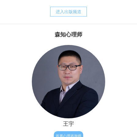
养方式。我的经历常常告诉我，正是父母培育出来的诸如，
战胜强迫，之后便可以快乐的生活。他其实还没有明白，强
胆小、退缩、敏感、焦虑、刻板、追求完美等等人格的特
迫只是他痛苦的表象，而他病态的执念才是他痛苦的根源。
进入出版频道
质，却又是父母赖以责备孩子、苛求孩子的理由。而当孩子
完整地内化了父母的对待模式以后，孩子的心灵便更习惯于
自责、自罪、自暴、自弃，甚至决心与自我分裂，自然造就
森知心理师
了与真实自我的持久的矛盾，陷入“自我战争”的深渊，并与
其实，从我们生命最初往往最为真实与自然，但后来由于
焦虑相伴的苦难生活。
成长和经历，让我们不被接纳和肯定，因此内心有了缺失与
不满，因此为了让我们变得更“完整”，结果我们拼命来弥
补，表面上试图救赎自己的努力，不但没有让我们得到救
赎，反倒破坏了人性与人生的自然——人生本是一种自然的
流淌，人性的释放，但对于有执念的人来说重要的只有结
果，自我价值的证明。因此他往往会逼迫证明自己，完美自
己，赢得肯定和完善，
王宇
首席心理咨询师