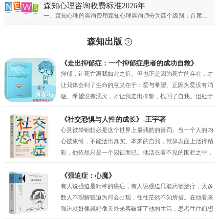
森知心理咨询收费标准2026年
一、森知心理的咨询费用森知心理咨询师分为四个级别：首席专家；专家级别；资深级别；普通级别。首席心理专家：￥900元/50分钟；专家心理咨询师：￥700元/50分钟；资深心理咨询师：￥500元/50分钟；普通心理咨询师：300元/50分钟。
森知出版
《走出抑郁症：一个抑郁症患者的成功自救》
抑郁，让死亡离我如此之近。但也正是因为死亡的存在，才
让我体会到了生命的意义在于：爱与希望。正因为爱没有消
融、希望没有泯灭，才让我走出抑郁，找回了自我。但处于
抑郁之中的时候，我的眼前只有绝望，试图让自己相信还有
未来，但也仅仅是一种自我安慰罢了。我似乎只剩下在绝望
《社交恐惧与人性的成长》-王宇著
中坚持的权利，但也正是这种在绝望中的坚持，才真的让我
心灵被禁锢想必是这个世界上最残酷的责罚。当一个人的内
一点一点地看到了希望。当曙光最终突破了黑夜的壁垒，我
心被束缚，不能活出真实、本来的自我，就算表面上活得精
看到了因为“爱”而萌生的动力，因为“希望”而产生的坚持。
彩，他依然只是一个囚徒而已。他活在看不见的围栏之中，
正是爱与希望让我变得坚韧，并重见蓝天！
有时他比真正的囚犯都要痛苦，因为他不过是一个会动的木
偶而已，他以为自己是人生的主宰，其实他只不过是一个傀
《强迫症：心魔》
儡。社交恐惧症和其他的神经症一样都有一定人格的基础，
有人说强迫是精神的癌症，有人说强迫只能药物治疗，大多
俗话说“三岁看大，七岁看老”。社交恐惧的形成与早期环境
数人不理解强迫为何会出现，往往茫然不知所措。在他看来
和家庭因素密相关，尤其是父母自身人格特质及对孩子的教
强迫就好像就好像天外来客破坏了他的生活，患者往往幻想