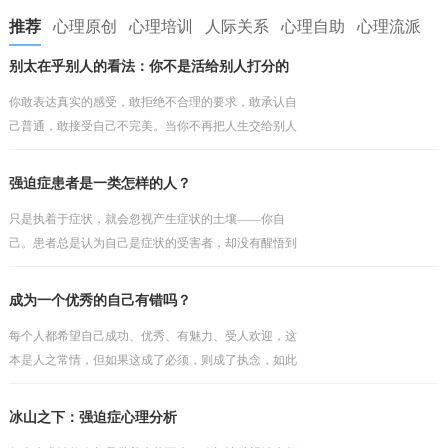
推荐
心理原创
心理培训
人际关系
心理自助
心理流派
别太在乎别人的看法：你不是活给别人打分的
你敢表达真实的感受，敢拒绝不合理的要求，敢承认自
己普通，敢接受自己不完美。当你不再把人生交给别人
打分，你才会真正开始为自己而活。
强迫症患者是一类怎样的人？
只是执着于症状，就会忽视产生症状的土壤——你自
己。患者总是认为自己是症状的受害者，却没有醒悟到
问题因人而存在，如果之前的安全感有根基，那个就不
会如此轻易地被打破。他往往会埋怨某些人或事，认为
成为一个优秀的自己有错吗？
这一切不发
每个人都希望自己成功、优秀、有魅力、受人欢迎，这
本是人之常情，但如果这成了必须，则成了执念，如此
的执着，只会与现实产生冲突，而缺乏包容与接纳。不
过陷入其中的人依然会把执念当成理想，当成纯真的追
冰山之下：强迫症心理分析
求，但理