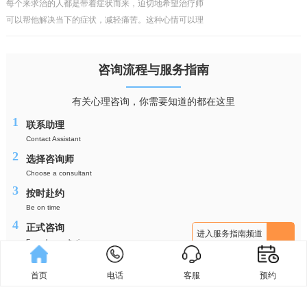
每个来求治的人都是带着症状而来，迫切地希望治疗师
可以帮他解决当下的症状，减轻痛苦。这种心情可以理
解，但却行不通，毕竟看得到的问题犹如海上的冰山一
角，而真正的问题往往隐藏在水面之下，如果对疾病的
咨询流程与服务指南
性质与成
有关心理咨询，你需要知道的都在这里
1
联系助理
Contact Assistant
2
选择咨询师
Choose a consultant
3
按时赴约
Be on time
4
正式咨询
进入服务指南频道
Formal consultations
首页
电话
客服
预约
森知，成为你自己