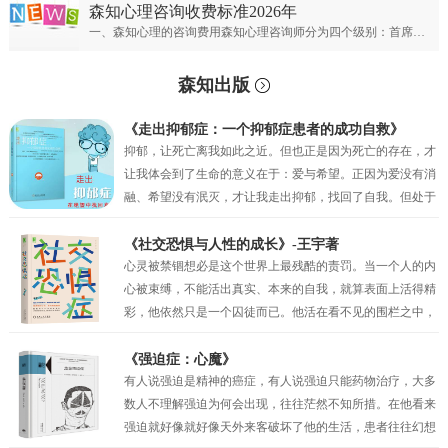
森知心理咨询收费标准2026年
一、森知心理的咨询费用森知心理咨询师分为四个级别：首席专家；专家级别；资深级别；普通级别。首席心理专家：￥900元/50分钟；专家心理咨询师：￥700元/50分钟；资深心理咨询师：￥500元/50分钟；普通心理咨询师：300元/50分钟。
森知出版
《走出抑郁症：一个抑郁症患者的成功自救》
抑郁，让死亡离我如此之近。但也正是因为死亡的存在，才
让我体会到了生命的意义在于：爱与希望。正因为爱没有消
融、希望没有泯灭，才让我走出抑郁，找回了自我。但处于
抑郁之中的时候，我的眼前只有绝望，试图让自己相信还有
未来，但也仅仅是一种自我安慰罢了。我似乎只剩下在绝望
《社交恐惧与人性的成长》-王宇著
中坚持的权利，但也正是这种在绝望中的坚持，才真的让我
心灵被禁锢想必是这个世界上最残酷的责罚。当一个人的内
一点一点地看到了希望。当曙光最终突破了黑夜的壁垒，我
心被束缚，不能活出真实、本来的自我，就算表面上活得精
看到了因为“爱”而萌生的动力，因为“希望”而产生的坚持。
彩，他依然只是一个囚徒而已。他活在看不见的围栏之中，
正是爱与希望让我变得坚韧，并重见蓝天！
有时他比真正的囚犯都要痛苦，因为他不过是一个会动的木
偶而已，他以为自己是人生的主宰，其实他只不过是一个傀
《强迫症：心魔》
儡。社交恐惧症和其他的神经症一样都有一定人格的基础，
有人说强迫是精神的癌症，有人说强迫只能药物治疗，大多
俗话说“三岁看大，七岁看老”。社交恐惧的形成与早期环境
数人不理解强迫为何会出现，往往茫然不知所措。在他看来
和家庭因素密相关，尤其是父母自身人格特质及对孩子的教
强迫就好像就好像天外来客破坏了他的生活，患者往往幻想