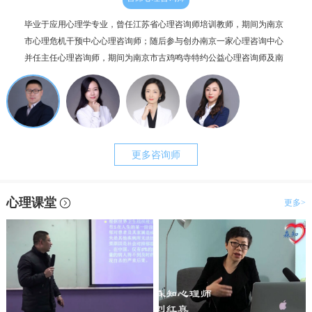
毕业于应用心理学专业，曾任江苏省心理咨询师培训教师，期间为南京
个人
市心理危机干预中心心理咨询师；随后参与创办南京一家心理咨询中心
毕业
并任主任心理咨询师，期间为南京市古鸡鸣寺特约公益心理咨询师及南
为抑
京市职工心理咨询服务中心副主任。咨询案例过两千例，治疗时长超一
理咨
万小时。
更多咨询师
心理课堂
更多>