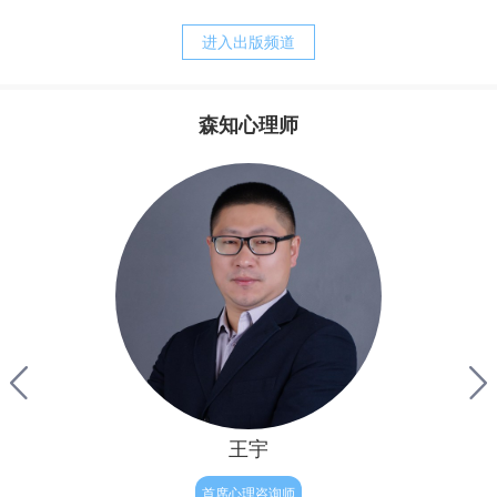
养方式。我的经历常常告诉我，正是父母培育出来的诸如，
战胜强迫，之后便可以快乐的生活。他其实还没有明白，强
胆小、退缩、敏感、焦虑、刻板、追求完美等等人格的特
迫只是他痛苦的表象，而他病态的执念才是他痛苦的根源。
进入出版频道
质，却又是父母赖以责备孩子、苛求孩子的理由。而当孩子
完整地内化了父母的对待模式以后，孩子的心灵便更习惯于
自责、自罪、自暴、自弃，甚至决心与自我分裂，自然造就
森知心理师
了与真实自我的持久的矛盾，陷入“自我战争”的深渊，并与
其实，从我们生命最初往往最为真实与自然，但后来由于
焦虑相伴的苦难生活。
成长和经历，让我们不被接纳和肯定，因此内心有了缺失与
不满，因此为了让我们变得更“完整”，结果我们拼命来弥
补，表面上试图救赎自己的努力，不但没有让我们得到救
赎，反倒破坏了人性与人生的自然——人生本是一种自然的
流淌，人性的释放，但对于有执念的人来说重要的只有结
果，自我价值的证明。因此他往往会逼迫证明自己，完美自
己，赢得肯定和完善，
王宇
首席心理咨询师