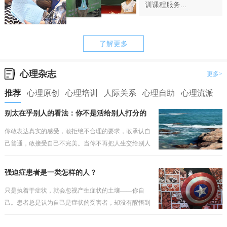
训课程服务...
了解更多
心理杂志
更多>
推荐
心理原创
心理培训
人际关系
心理自助
心理流派
别太在乎别人的看法：你不是活给别人打分的
你敢表达真实的感受，敢拒绝不合理的要求，敢承认自
己普通，敢接受自己不完美。当你不再把人生交给别人
打分，你才会真正开始为自己而活。
强迫症患者是一类怎样的人？
只是执着于症状，就会忽视产生症状的土壤——你自
己。患者总是认为自己是症状的受害者，却没有醒悟到
问题因人而存在，如果之前的安全感有根基，那个就不