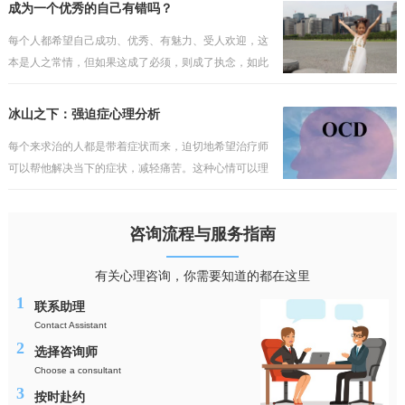
会如此轻易地被打破。他往往会埋怨某些人或事，认为
成为一个优秀的自己有错吗？
这一切不发
每个人都希望自己成功、优秀、有魅力、受人欢迎，这
本是人之常情，但如果这成了必须，则成了执念，如此
的执着，只会与现实产生冲突，而缺乏包容与接纳。不
过陷入其中的人依然会把执念当成理想，当成纯真的追
冰山之下：强迫症心理分析
求，但理
每个来求治的人都是带着症状而来，迫切地希望治疗师
可以帮他解决当下的症状，减轻痛苦。这种心情可以理
解，但却行不通，毕竟看得到的问题犹如海上的冰山一
角，而真正的问题往往隐藏在水面之下，如果对疾病的
咨询流程与服务指南
性质与成
有关心理咨询，你需要知道的都在这里
1
联系助理
Contact Assistant
2
选择咨询师
Choose a consultant
3
按时赴约