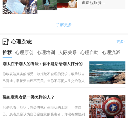
训课程服务...
了解更多
心理杂志
更多>
推荐
心理原创
心理培训
人际关系
心理自助
心理流派
别太在乎别人的看法：你不是活给别人打分的
你敢表达真实的感受，敢拒绝不合理的要求，敢承认自
己普通，敢接受自己不完美。当你不再把人生交给别人
打分，你才会真正开始为自己而活。
强迫症患者是一类怎样的人？
只是执着于症状，就会忽视产生症状的土壤——你自
己。患者总是认为自己是症状的受害者，却没有醒悟到
问题因人而存在，如果之前的安全感有根基，那个就不