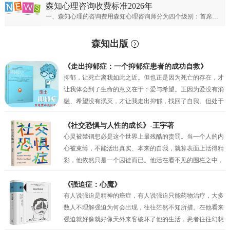
森知心理咨询收费标准2026年
一、森知心理的咨询费用森知心理咨询师分为四个级别：首席专家；专家级别；资深级别；普通级别。首席心理专家：￥900元/50分钟；专家心理咨询师：￥700元/50分钟；资深心理咨询师：￥500元/50分钟；普通心理咨询师：300元/50分钟。
森知出版
《走出抑郁症：一个抑郁症患者的成功自救》
抑郁，让死亡离我如此之近。但也正是因为死亡的存在，才
让我体会到了生命的意义在于：爱与希望。正因为爱没有消
融、希望没有泯灭，才让我走出抑郁，找回了自我。但处于
抑郁之中的时候，我的眼前只有绝望，试图让自己相信还有
未来，但也仅仅是一种自我安慰罢了。我似乎只剩下在绝望
《社交恐惧与人性的成长》-王宇著
中坚持的权利，但也正是这种在绝望中的坚持，才真的让我
心灵被禁锢想必是这个世界上最残酷的责罚。当一个人的内
一点一点地看到了希望。当曙光最终突破了黑夜的壁垒，我
心被束缚，不能活出真实、本来的自我，就算表面上活得精
看到了因为“爱”而萌生的动力，因为“希望”而产生的坚持。
彩，他依然只是一个囚徒而已。他活在看不见的围栏之中，
正是爱与希望让我变得坚韧，并重见蓝天！
有时他比真正的囚犯都要痛苦，因为他不过是一个会动的木
偶而已，他以为自己是人生的主宰，其实他只不过是一个傀
《强迫症：心魔》
儡。社交恐惧症和其他的神经症一样都有一定人格的基础，
有人说强迫是精神的癌症，有人说强迫只能药物治疗，大多
俗话说“三岁看大，七岁看老”。社交恐惧的形成与早期环境
数人不理解强迫为何会出现，往往茫然不知所措。在他看来
和家庭因素密相关，尤其是父母自身人格特质及对孩子的教
强迫就好像就好像天外来客破坏了他的生活，患者往往幻想