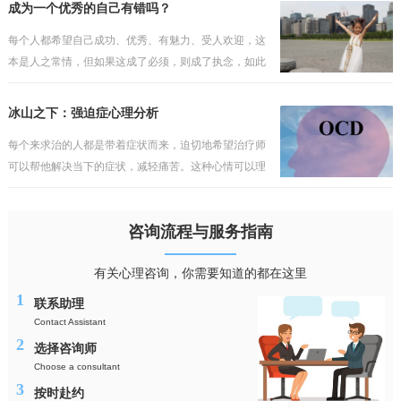
会如此轻易地被打破。他往往会埋怨某些人或事，认为
成为一个优秀的自己有错吗？
这一切不发
每个人都希望自己成功、优秀、有魅力、受人欢迎，这
本是人之常情，但如果这成了必须，则成了执念，如此
的执着，只会与现实产生冲突，而缺乏包容与接纳。不
过陷入其中的人依然会把执念当成理想，当成纯真的追
冰山之下：强迫症心理分析
求，但理
每个来求治的人都是带着症状而来，迫切地希望治疗师
可以帮他解决当下的症状，减轻痛苦。这种心情可以理
解，但却行不通，毕竟看得到的问题犹如海上的冰山一
角，而真正的问题往往隐藏在水面之下，如果对疾病的
咨询流程与服务指南
性质与成
有关心理咨询，你需要知道的都在这里
1
联系助理
Contact Assistant
2
选择咨询师
Choose a consultant
3
按时赴约