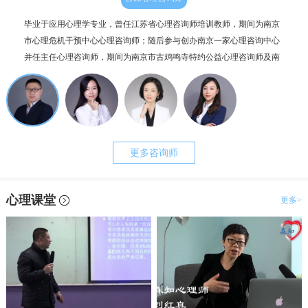
毕业于应用心理学专业，曾任江苏省心理咨询师培训教师，期间为南京
个人
市心理危机干预中心心理咨询师；随后参与创办南京一家心理咨询中心
毕业
并任主任心理咨询师，期间为南京市古鸡鸣寺特约公益心理咨询师及南
为抑
京市职工心理咨询服务中心副主任。咨询案例过两千例，治疗时长超一
理咨
万小时。
更多咨询师
心理课堂
更多>