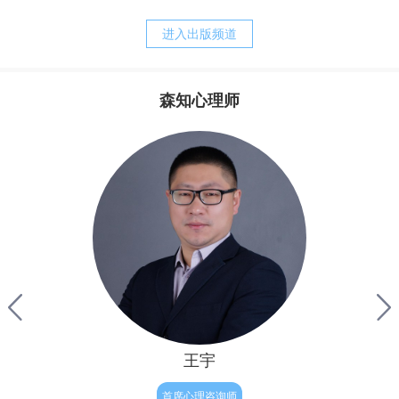
养方式。我的经历常常告诉我，正是父母培育出来的诸如，
战胜强迫，之后便可以快乐的生活。他其实还没有明白，强
胆小、退缩、敏感、焦虑、刻板、追求完美等等人格的特
迫只是他痛苦的表象，而他病态的执念才是他痛苦的根源。
进入出版频道
质，却又是父母赖以责备孩子、苛求孩子的理由。而当孩子
完整地内化了父母的对待模式以后，孩子的心灵便更习惯于
自责、自罪、自暴、自弃，甚至决心与自我分裂，自然造就
森知心理师
了与真实自我的持久的矛盾，陷入“自我战争”的深渊，并与
其实，从我们生命最初往往最为真实与自然，但后来由于
焦虑相伴的苦难生活。
成长和经历，让我们不被接纳和肯定，因此内心有了缺失与
不满，因此为了让我们变得更“完整”，结果我们拼命来弥
补，表面上试图救赎自己的努力，不但没有让我们得到救
赎，反倒破坏了人性与人生的自然——人生本是一种自然的
流淌，人性的释放，但对于有执念的人来说重要的只有结
果，自我价值的证明。因此他往往会逼迫证明自己，完美自
己，赢得肯定和完善，
王宇
首席心理咨询师