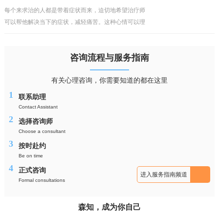
求，但理
每个来求治的人都是带着症状而来，迫切地希望治疗师
可以帮他解决当下的症状，减轻痛苦。这种心情可以理
解，但却行不通，毕竟看得到的问题犹如海上的冰山一
角，而真正的问题往往隐藏在水面之下，如果对疾病的
咨询流程与服务指南
性质与成
有关心理咨询，你需要知道的都在这里
1
联系助理
Contact Assistant
2
选择咨询师
Choose a consultant
3
按时赴约
Be on time
4
正式咨询
进入服务指南频道
Formal consultations
森知，成为你自己