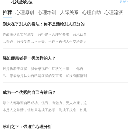
心理杂志
更多>
推荐
心理原创
心理培训
人际关系
心理自助
心理流派
别太在乎别人的看法：你不是活给别人打分的
你敢表达真实的感受，敢拒绝不合理的要求，敢承认自
己普通，敢接受自己不完美。当你不再把人生交给别人
打分，你才会真正开始为自己而活。
强迫症患者是一类怎样的人？
只是执着于症状，就会忽视产生症状的土壤——你自
己。患者总是认为自己是症状的受害者，却没有醒悟到
问题因人而存在，如果之前的安全感有根基，那个就不
会如此轻易地被打破。他往往会埋怨某些人或事，认为
成为一个优秀的自己有错吗？
这一切不发
每个人都希望自己成功、优秀、有魅力、受人欢迎，这
本是人之常情，但如果这成了必须，则成了执念，如此
的执着，只会与现实产生冲突，而缺乏包容与接纳。不
过陷入其中的人依然会把执念当成理想，当成纯真的追
冰山之下：强迫症心理分析