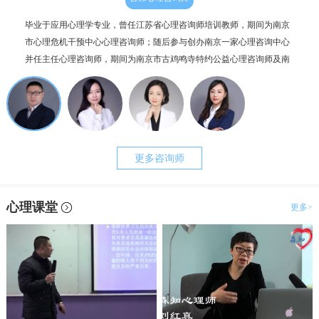
毕业于应用心理学专业，曾任江苏省心理咨询师培训教师，期间为南京
个人
市心理危机干预中心心理咨询师；随后参与创办南京一家心理咨询中心
毕业
并任主任心理咨询师，期间为南京市古鸡鸣寺特约公益心理咨询师及南
为抑
京市职工心理咨询服务中心副主任。咨询案例过两千例，治疗时长超一
理咨
万小时。
更多咨询师
心理课堂
更多>