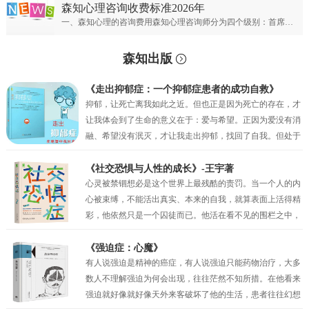
森知心理咨询收费标准2026年
一、森知心理的咨询费用森知心理咨询师分为四个级别：首席专家；专家级别；资深级别；普通级别。首席心理专家：￥900元/50分钟；专家心理咨询师：￥700元/50分钟；资深心理咨询师：￥500元/50分钟；普通心理咨询师：300元/50分钟。
森知出版
《走出抑郁症：一个抑郁症患者的成功自救》
抑郁，让死亡离我如此之近。但也正是因为死亡的存在，才
让我体会到了生命的意义在于：爱与希望。正因为爱没有消
融、希望没有泯灭，才让我走出抑郁，找回了自我。但处于
抑郁之中的时候，我的眼前只有绝望，试图让自己相信还有
未来，但也仅仅是一种自我安慰罢了。我似乎只剩下在绝望
《社交恐惧与人性的成长》-王宇著
中坚持的权利，但也正是这种在绝望中的坚持，才真的让我
心灵被禁锢想必是这个世界上最残酷的责罚。当一个人的内
一点一点地看到了希望。当曙光最终突破了黑夜的壁垒，我
心被束缚，不能活出真实、本来的自我，就算表面上活得精
看到了因为“爱”而萌生的动力，因为“希望”而产生的坚持。
彩，他依然只是一个囚徒而已。他活在看不见的围栏之中，
正是爱与希望让我变得坚韧，并重见蓝天！
有时他比真正的囚犯都要痛苦，因为他不过是一个会动的木
偶而已，他以为自己是人生的主宰，其实他只不过是一个傀
《强迫症：心魔》
儡。社交恐惧症和其他的神经症一样都有一定人格的基础，
有人说强迫是精神的癌症，有人说强迫只能药物治疗，大多
俗话说“三岁看大，七岁看老”。社交恐惧的形成与早期环境
数人不理解强迫为何会出现，往往茫然不知所措。在他看来
和家庭因素密相关，尤其是父母自身人格特质及对孩子的教
强迫就好像就好像天外来客破坏了他的生活，患者往往幻想