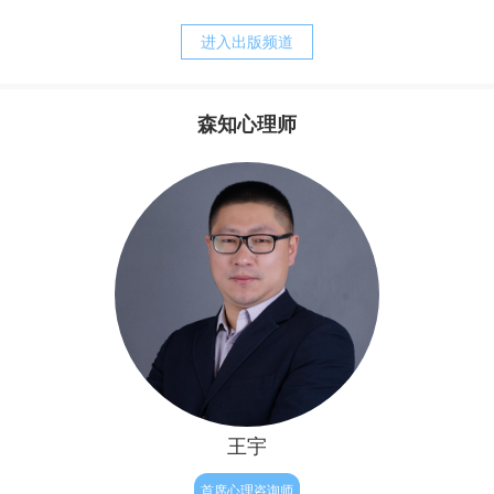
养方式。我的经历常常告诉我，正是父母培育出来的诸如，
战胜强迫，之后便可以快乐的生活。他其实还没有明白，强
胆小、退缩、敏感、焦虑、刻板、追求完美等等人格的特
迫只是他痛苦的表象，而他病态的执念才是他痛苦的根源。
进入出版频道
质，却又是父母赖以责备孩子、苛求孩子的理由。而当孩子
完整地内化了父母的对待模式以后，孩子的心灵便更习惯于
自责、自罪、自暴、自弃，甚至决心与自我分裂，自然造就
森知心理师
了与真实自我的持久的矛盾，陷入“自我战争”的深渊，并与
其实，从我们生命最初往往最为真实与自然，但后来由于
焦虑相伴的苦难生活。
成长和经历，让我们不被接纳和肯定，因此内心有了缺失与
不满，因此为了让我们变得更“完整”，结果我们拼命来弥
补，表面上试图救赎自己的努力，不但没有让我们得到救
赎，反倒破坏了人性与人生的自然——人生本是一种自然的
流淌，人性的释放，但对于有执念的人来说重要的只有结
果，自我价值的证明。因此他往往会逼迫证明自己，完美自
己，赢得肯定和完善，
王宇
首席心理咨询师