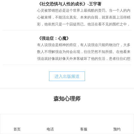
未来，但也仅仅是一种自我安慰罢了。我似乎只剩下在绝望
《社交恐惧与人性的成长》-王宇著
中坚持的权利，但也正是这种在绝望中的坚持，才真的让我
心灵被禁锢想必是这个世界上最残酷的责罚。当一个人的内
一点一点地看到了希望。当曙光最终突破了黑夜的壁垒，我
心被束缚，不能活出真实、本来的自我，就算表面上活得精
看到了因为“爱”而萌生的动力，因为“希望”而产生的坚持。
彩，他依然只是一个囚徒而已。他活在看不见的围栏之中，
正是爱与希望让我变得坚韧，并重见蓝天！
有时他比真正的囚犯都要痛苦，因为他不过是一个会动的木
偶而已，他以为自己是人生的主宰，其实他只不过是一个傀
《强迫症：心魔》
儡。社交恐惧症和其他的神经症一样都有一定人格的基础，
有人说强迫是精神的癌症，有人说强迫只能药物治疗，大多
俗话说“三岁看大，七岁看老”。社交恐惧的形成与早期环境
数人不理解强迫为何会出现，往往茫然不知所措。在他看来
和家庭因素密相关，尤其是父母自身人格特质及对孩子的教
强迫就好像就好像天外来客破坏了他的生活，患者往往幻想
养方式。我的经历常常告诉我，正是父母培育出来的诸如，
战胜强迫，之后便可以快乐的生活。他其实还没有明白，强
胆小、退缩、敏感、焦虑、刻板、追求完美等等人格的特
迫只是他痛苦的表象，而他病态的执念才是他痛苦的根源。
进入出版频道
质，却又是父母赖以责备孩子、苛求孩子的理由。而当孩子
完整地内化了父母的对待模式以后，孩子的心灵便更习惯于
自责、自罪、自暴、自弃，甚至决心与自我分裂，自然造就
森知心理师
了与真实自我的持久的矛盾，陷入“自我战争”的深渊，并与
其实，从我们生命最初往往最为真实与自然，但后来由于
焦虑相伴的苦难生活。
成长和经历，让我们不被接纳和肯定，因此内心有了缺失与
不满，因此为了让我们变得更“完整”，结果我们拼命来弥
补，表面上试图救赎自己的努力，不但没有让我们得到救
赎，反倒破坏了人性与人生的自然——人生本是一种自然的
首页
电话
客服
预约