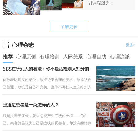
训课程服务...
了解更多
心理杂志
更多>
推荐
心理原创
心理培训
人际关系
心理自助
心理流派
别太在乎别人的看法：你不是活给别人打分的
你敢表达真实的感受，敢拒绝不合理的要求，敢承认自
己普通，敢接受自己不完美。当你不再把人生交给别人
打分，你才会真正开始为自己而活。
强迫症患者是一类怎样的人？
只是执着于症状，就会忽视产生症状的土壤——你自
己。患者总是认为自己是症状的受害者，却没有醒悟到
问题因人而存在，如果之前的安全感有根基，那个就不