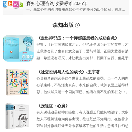
森知心理咨询收费标准2026年
一、森知心理的咨询费用森知心理咨询师分为四个级别：首席专家；专家级别；资深级别；普通级别。首席心理专家：￥900元/50分钟；专家心理咨询师：￥700元/50分钟；资深心理咨询师：￥500元/50分钟；普通心理咨询师：300元/50分钟。
森知出版
《走出抑郁症：一个抑郁症患者的成功自救》
抑郁，让死亡离我如此之近。但也正是因为死亡的存在，才
让我体会到了生命的意义在于：爱与希望。正因为爱没有消
融、希望没有泯灭，才让我走出抑郁，找回了自我。但处于
抑郁之中的时候，我的眼前只有绝望，试图让自己相信还有
未来，但也仅仅是一种自我安慰罢了。我似乎只剩下在绝望
《社交恐惧与人性的成长》-王宇著
中坚持的权利，但也正是这种在绝望中的坚持，才真的让我
心灵被禁锢想必是这个世界上最残酷的责罚。当一个人的内
一点一点地看到了希望。当曙光最终突破了黑夜的壁垒，我
心被束缚，不能活出真实、本来的自我，就算表面上活得精
看到了因为“爱”而萌生的动力，因为“希望”而产生的坚持。
彩，他依然只是一个囚徒而已。他活在看不见的围栏之中，
正是爱与希望让我变得坚韧，并重见蓝天！
有时他比真正的囚犯都要痛苦，因为他不过是一个会动的木
偶而已，他以为自己是人生的主宰，其实他只不过是一个傀
《强迫症：心魔》
儡。社交恐惧症和其他的神经症一样都有一定人格的基础，
有人说强迫是精神的癌症，有人说强迫只能药物治疗，大多
俗话说“三岁看大，七岁看老”。社交恐惧的形成与早期环境
数人不理解强迫为何会出现，往往茫然不知所措。在他看来
和家庭因素密相关，尤其是父母自身人格特质及对孩子的教
强迫就好像就好像天外来客破坏了他的生活，患者往往幻想