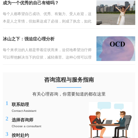
会如此轻易地被打破。他往往会埋怨某些人或事，认为
成为一个优秀的自己有错吗？
这一切不发
每个人都希望自己成功、优秀、有魅力、受人欢迎，这
本是人之常情，但如果这成了必须，则成了执念，如此
的执着，只会与现实产生冲突，而缺乏包容与接纳。不
过陷入其中的人依然会把执念当成理想，当成纯真的追
冰山之下：强迫症心理分析
求，但理
每个来求治的人都是带着症状而来，迫切地希望治疗师
可以帮他解决当下的症状，减轻痛苦。这种心情可以理
解，但却行不通，毕竟看得到的问题犹如海上的冰山一
角，而真正的问题往往隐藏在水面之下，如果对疾病的
咨询流程与服务指南
性质与成
有关心理咨询，你需要知道的都在这里
1
联系助理
Contact Assistant
2
选择咨询师
Choose a consultant
3
按时赴约