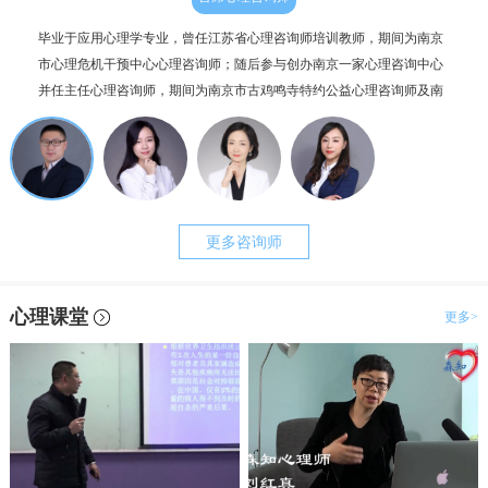
毕业于应用心理学专业，曾任江苏省心理咨询师培训教师，期间为南京
个人
市心理危机干预中心心理咨询师；随后参与创办南京一家心理咨询中心
毕业
并任主任心理咨询师，期间为南京市古鸡鸣寺特约公益心理咨询师及南
为抑
京市职工心理咨询服务中心副主任。咨询案例过两千例，治疗时长超一
理咨
万小时。
更多咨询师
心理课堂
更多>