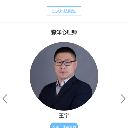
养方式。我的经历常常告诉我，正是父母培育出来的诸如，
战胜强迫，之后便可以快乐的生活。他其实还没有明白，强
胆小、退缩、敏感、焦虑、刻板、追求完美等等人格的特
迫只是他痛苦的表象，而他病态的执念才是他痛苦的根源。
进入出版频道
质，却又是父母赖以责备孩子、苛求孩子的理由。而当孩子
完整地内化了父母的对待模式以后，孩子的心灵便更习惯于
自责、自罪、自暴、自弃，甚至决心与自我分裂，自然造就
森知心理师
了与真实自我的持久的矛盾，陷入“自我战争”的深渊，并与
其实，从我们生命最初往往最为真实与自然，但后来由于
焦虑相伴的苦难生活。
成长和经历，让我们不被接纳和肯定，因此内心有了缺失与
不满，因此为了让我们变得更“完整”，结果我们拼命来弥
补，表面上试图救赎自己的努力，不但没有让我们得到救
赎，反倒破坏了人性与人生的自然——人生本是一种自然的
流淌，人性的释放，但对于有执念的人来说重要的只有结
果，自我价值的证明。因此他往往会逼迫证明自己，完美自
己，赢得肯定和完善，
王宇
首席心理咨询师