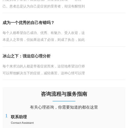
己。患者总是认为自己是症状的受害者，却没有醒悟到
问题因人而存在，如果之前的安全感有根基，那个就不
会如此轻易地被打破。他往往会埋怨某些人或事，认为
成为一个优秀的自己有错吗？
这一切不发
每个人都希望自己成功、优秀、有魅力、受人欢迎，这
本是人之常情，但如果这成了必须，则成了执念，如此
的执着，只会与现实产生冲突，而缺乏包容与接纳。不
过陷入其中的人依然会把执念当成理想，当成纯真的追
冰山之下：强迫症心理分析
求，但理
每个来求治的人都是带着症状而来，迫切地希望治疗师
可以帮他解决当下的症状，减轻痛苦。这种心情可以理
解，但却行不通，毕竟看得到的问题犹如海上的冰山一
角，而真正的问题往往隐藏在水面之下，如果对疾病的
咨询流程与服务指南
性质与成
有关心理咨询，你需要知道的都在这里
1
联系助理
Contact Assistant