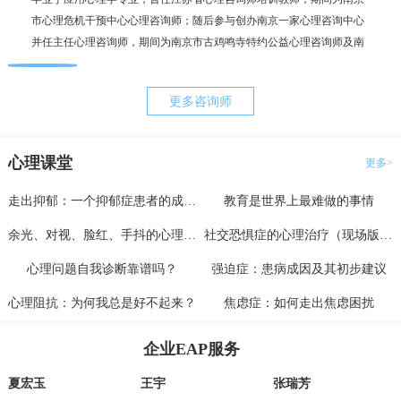
市心理危机干预中心心理咨询师；随后参与创办南京一家心理咨询中心
毕业
并任主任心理咨询师，期间为南京市古鸡鸣寺特约公益心理咨询师及南
为抑
京市职工心理咨询服务中心副主任。咨询案例过两千例，治疗时长超一
理咨
万小时。
更多咨询师
心理课堂
更多>
走出抑郁：一个抑郁症患者的成功自救（上）
教育是世界上最难做的事情
余光、对视、脸红、手抖的心理分析与治疗
社交恐惧症的心理治疗（现场版一）
心理问题自我诊断靠谱吗？
强迫症：患病成因及其初步建议
心理阻抗：为何我总是好不起来？
焦虑症：如何走出焦虑困扰
企业EAP服务
夏宏玉
王宇
张瑞芳