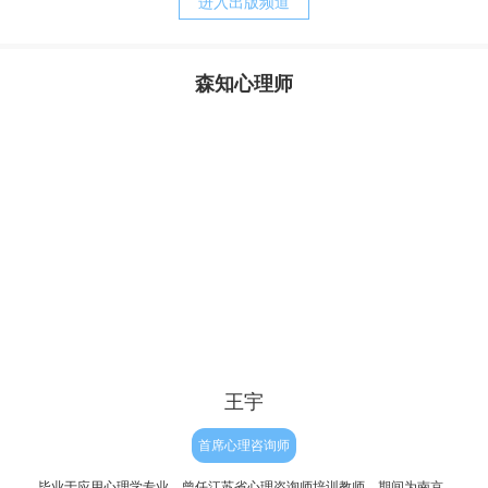
进入出版频道
质，却又是父母赖以责备孩子、苛求孩子的理由。而当孩子
完整地内化了父母的对待模式以后，孩子的心灵便更习惯于
自责、自罪、自暴、自弃，甚至决心与自我分裂，自然造就
森知心理师
了与真实自我的持久的矛盾，陷入“自我战争”的深渊，并与
其实，从我们生命最初往往最为真实与自然，但后来由于
焦虑相伴的苦难生活。
成长和经历，让我们不被接纳和肯定，因此内心有了缺失与
不满，因此为了让我们变得更“完整”，结果我们拼命来弥
补，表面上试图救赎自己的努力，不但没有让我们得到救
赎，反倒破坏了人性与人生的自然——人生本是一种自然的
流淌，人性的释放，但对于有执念的人来说重要的只有结
果，自我价值的证明。因此他往往会逼迫证明自己，完美自
己，赢得肯定和完善，
王宇
首席心理咨询师
毕业于应用心理学专业，曾任江苏省心理咨询师培训教师，期间为南京
个人