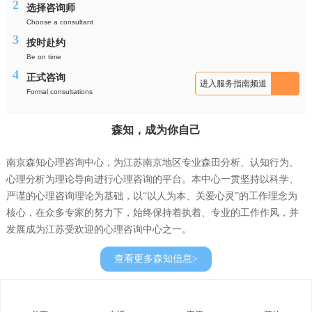
2
选择咨询师
Choose a consultant
3
按时赴约
Be on time
4
正式咨询
进入服务指南频道
Formal consultations
森知，成为你自己
南京森知心理咨询中心，为江苏南京地区专业森田分析、认知行为、
心理分析为理论导向进行心理咨询的平台。本中心一贯坚持以科学、
严谨的心理咨询理论为基础，以“以人为本、关爱心灵”的工作理念为
核心，在众多专家的努力下，始终保持着执着、专业的工作作风，并
发展成为江苏受欢迎的心理咨询中心之一。
查看更多森知信息>
此外，中心完善的服务流程、安全的保密机制、成熟的咨询理念、温
馨的咨询环境、非药物的治疗方式以及明显的咨询效果等，也是众多
来访者亲睐和选择的原因所在。更让我们高兴的是：经过我们的努