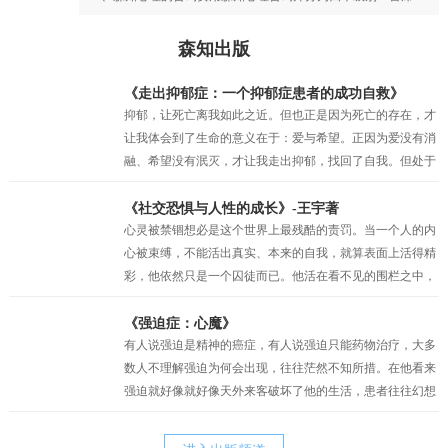
森知出版
《走出抑郁症：一个抑郁症患者的成功自救》
抑郁，让死亡离我如此之近。但也正是因为死亡的存在，才
让我体会到了生命的意义在于：爱与希望。正因为爱没有消
融、希望没有泯灭，才让我走出抑郁，找回了自我。但处于
抑郁之中的时候，我的眼前只有绝望，试图让自己相信还有
未来，但也仅仅是一种自我安慰罢了。我似乎只剩下在绝望
《社交恐惧与人性的成长》-王宇著
中坚持的权利，但也正是这种在绝望中的坚持，才真的让我
心灵被禁锢想必是这个世界上最残酷的责罚。当一个人的内
一点一点地看到了希望。当曙光最终突破了黑夜的壁垒，我
心被束缚，不能活出真实、本来的自我，就算表面上活得精
看到了因为“爱”而萌生的动力，因为“希望”而产生的坚持。
彩，他依然只是一个囚徒而已。他活在看不见的围栏之中，
正是爱与希望让我变得坚韧，并重见蓝天！
有时他比真正的囚犯都要痛苦，因为他不过是一个会动的木
偶而已，他以为自己是人生的主宰，其实他只不过是一个傀
《强迫症：心魔》
儡。社交恐惧症和其他的神经症一样都有一定人格的基础，
有人说强迫是精神的癌症，有人说强迫只能药物治疗，大多
俗话说“三岁看大，七岁看老”。社交恐惧的形成与早期环境
数人不理解强迫为何会出现，往往茫然不知所措。在他看来
和家庭因素密相关，尤其是父母自身人格特质及对孩子的教
强迫就好像就好像天外来客破坏了他的生活，患者往往幻想
养方式。我的经历常常告诉我，正是父母培育出来的诸如，
战胜强迫，之后便可以快乐的生活。他其实还没有明白，强
胆小、退缩、敏感、焦虑、刻板、追求完美等等人格的特
迫只是他痛苦的表象，而他病态的执念才是他痛苦的根源。