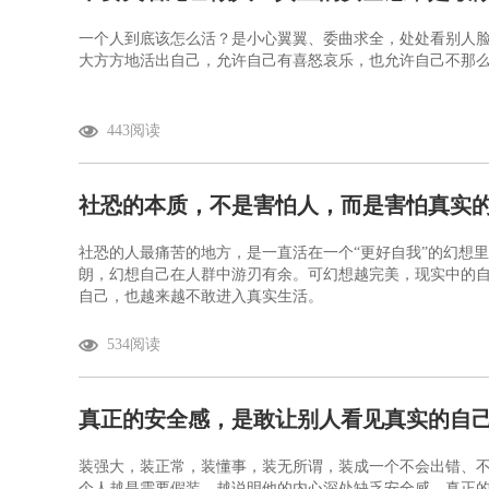
一个人到底该怎么活？是小心翼翼、委曲求全，处处看别人
大方方地活出自己，允许自己有喜怒哀乐，也允许自己不那
443阅读
社恐的本质，不是害怕人，而是害怕真实
社恐的人最痛苦的地方，是一直活在一个“更好自我”的幻想
朗，幻想自己在人群中游刃有余。可幻想越完美，现实中的
自己，也越来越不敢进入真实生活。
534阅读
真正的安全感，是敢让别人看见真实的自
装强大，装正常，装懂事，装无所谓，装成一个不会出错、
个人越是需要假装，越说明他的内心深处缺乏安全感。真正